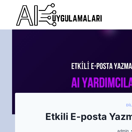
Skip
to
content
DIL
Etkili E-posta Yazm
admin