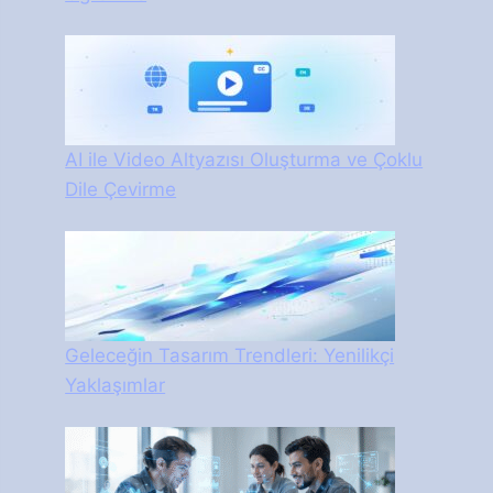
AI ile Video Altyazısı Oluşturma ve Çoklu
Dile Çevirme
Geleceğin Tasarım Trendleri: Yenilikçi
Yaklaşımlar