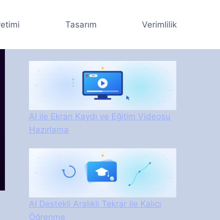
retimi
Tasarım
Verimlilik
AI ile Ekran Kaydı ve Eğitim Videosu
Hazırlama
AI Destekli Aralıklı Tekrar ile Kalıcı
Öğrenme