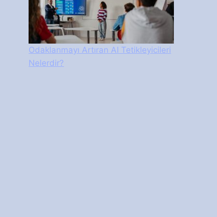
Odaklanmayı Artıran AI Tetikleyicileri
Nelerdir?