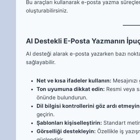
Bu araçları kullanarak e-posta yazma süreçlerini
oluşturabilirsiniz.
AI Destekli E-Posta Yazmanın İpuç
AI desteği alarak e-posta yazarken bazı nokta
sağlayabilir.
Net ve kısa ifadeler kullanın:
Mesajınızı 
Ton uyumuna dikkat edin:
Resmi veya sa
önünde bulundurun.
Dil bilgisi kontrollerini göz ardı etmeyin
geçirin.
Şablonları kişiselleştirin:
Standart metinl
Görselliği destekleyin:
Özellikle iş yazı
güçlendirir.