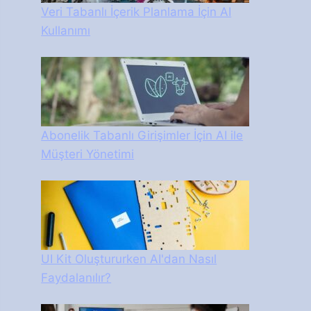
Veri Tabanlı İçerik Planlama İçin AI
Kullanımı
Abonelik Tabanlı Girişimler İçin AI ile
Müşteri Yönetimi
UI Kit Oluştururken AI'dan Nasıl
Faydalanılır?