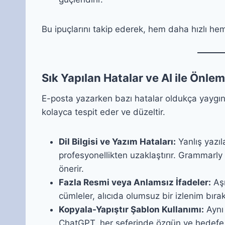
Bu ipuçlarını takip ederek, hem daha hızlı hem 
Sık Yapılan Hatalar ve AI ile Önle
E-posta yazarken bazı hatalar oldukça yaygınd
kolayca tespit eder ve düzeltir.
Dil Bilgisi ve Yazım Hataları:
Yanlış yazıla
profesyonellikten uzaklaştırır. Grammarly 
önerir.
Fazla Resmi veya Anlamsız İfadeler:
Aşı
cümleler, alıcıda olumsuz bir izlenim bırak
Kopyala-Yapıştır Şablon Kullanımı:
Aynı 
ChatGPT, her seferinde özgün ve hedefe u