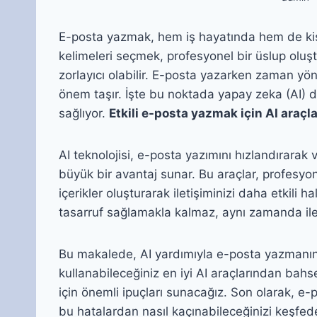
E-posta yazmak, hem iş hayatında hem de kişi
kelimeleri seçmek, profesyonel bir üslup ol
zorlayıcı olabilir. E-posta yazarken zaman y
önem taşır. İşte bu noktada yapay zeka (AI) d
sağlıyor.
Etkili e-posta yazmak için AI araçla
AI teknolojisi, e-posta yazımını hızlandırarak ve
büyük bir avantaj sunar. Bu araçlar, profesyonel 
içerikler oluşturarak iletişiminizi daha etkili 
tasarruf sağlamakla kalmaz, aynı zamanda iletiş
Bu makalede, AI yardımıyla e-posta yazmanın a
kullanabileceğiniz en iyi AI araçlarından bah
için önemli ipuçları sunacağız. Son olarak, e-
bu hatalardan nasıl kaçınabileceğinizi keşfed