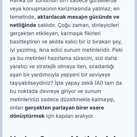
Harika bir sunumun sırrı sadece görsellerde
veya konuşmacının karizmasında yatmaz; en
temelinde,
aktarılacak mesajın gücünde ve
netliğinde
saklıdır. Çoğu zaman, dinleyicileri
gerçekten etkileyen, karmaşık fikirleri
basitleştiren ve akılda kalıcı bir iz bırakan şey,
iyi yazılmış, ikna edici sunum metinleridir. Peki
ya bu metinleri hazırlama sürecini, sizi daha
yaratıcı ve stratejik olmaya iten, sıradanlığı
aşan bir yardımcıyla yepyeni bir seviyeye
taşıyabilseydiniz? İşte yapay zekâ (AI) tam da
bu noktada devreye giriyor ve sunum
metinlerinizi sadece düzeltmekle kalmayıp,
onları
gerçekten parlayan birer esere
dönüştürmek
için kapıları aralıyor.