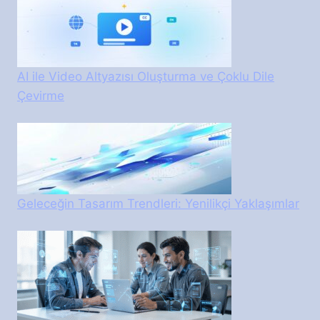
AI ile Video Altyazısı Oluşturma ve Çoklu Dile
Çevirme
Geleceğin Tasarım Trendleri: Yenilikçi Yaklaşımlar