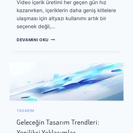
Video içerik üretimi her geçen gün hız
E
K
kazanırken, içeriklerin daha geniş kitlelere
R
ulaşması için altyazı kullanımı artık bir
A
seçenek değil,…
R
I
A
L
DEVAMINI OKU
I
E
I
K
L
A
E
L
V
I
I
C
D
I
E
Ö
O
Ğ
A
R
L
E
TASARIM
T
N
Y
Geleceğin Tasarım Trendleri:
M
A
E
Yenilikçi Yaklaşımlar
Z