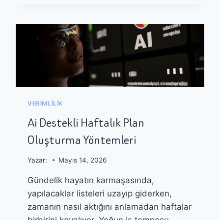
A
R
K
I
:
N
B
Ç
A
A
Ş
L
L
I
A
Ş
N
M
G
A
VERIMLILIK
I
İ
Ç
Ç
Ai Destekli Haftalık Plan
R
I
Oluşturma Yöntemleri
E
N
H
A
B
I
Yazar:
Mayıs 14, 2026
E
S
Gündelik hayatın karmaşasında,
R
T
I
R
yapılacaklar listeleri uzayıp giderken,
A
zamanın nasıl aktığını anlamadan haftalar
T
birbirini kovalıyor. Yoğun iş temposu,