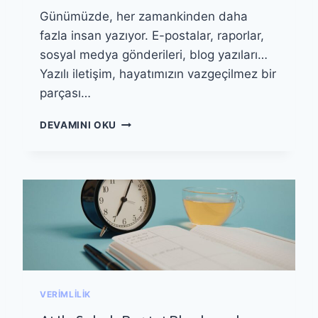
E
Günümüzde, her zamankinden daha
M
E
fazla insan yazıyor. E-postalar, raporlar,
V
sosyal medya gönderileri, blog yazıları…
E
Yazılı iletişim, hayatımızın vazgeçilmez bir
P
R
parçası…
O
T
A
DEVAMINI OKU
O
I
T
I
I
L
P
E
L
O
E
T
M
O
E
M
A
A
R
T
A
I
VERIMLILIK
Ç
K
L
D