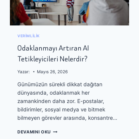
E
U
M
Ş
Ü
T
Ş
U
T
R
VERIMLILIK
E
U
R
R
Odaklanmayı Artıran AI
I
K
Tetikleyicileri Nelerdir?
Y
E
Ö
N
N
A
Yazar:
Mayıs 26, 2026
E
I
Günümüzün sürekli dikkat dağıtan
T
'
I
D
dünyasında, odaklanmak her
M
A
zamankinden daha zor. E-postalar,
I
N
bildirimler, sosyal medya ve bitmek
N
A
bilmeyen görevler arasında, konsantre…
S
I
O
DEVAMINI OKU
L
D