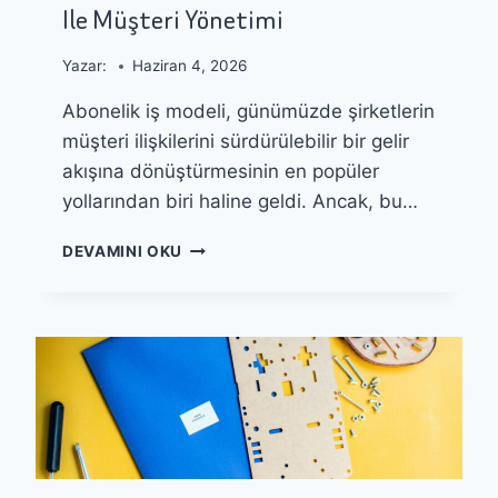
Ile Müşteri Yönetimi
N
I
L
K
I
P
Yazar:
Haziran 4, 2026
K
L
Abonelik iş modeli, günümüzde şirketlerin
A
N
müşteri ilişkilerini sürdürülebilir bir gelir
L
akışına dönüştürmesinin en popüler
A
yollarından biri haline geldi. Ancak, bu…
M
A
A
İ
DEVAMINI OKU
B
Ç
O
I
N
N
E
A
L
I
I
K
K
U
T
L
A
L
B
A