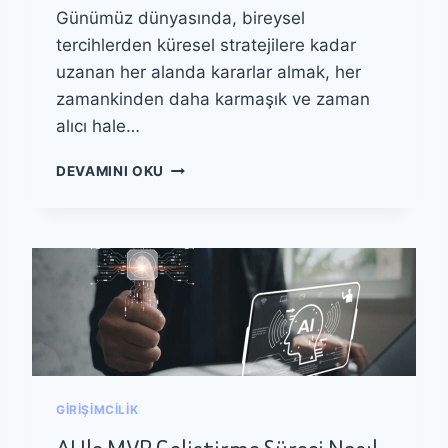
Günümüz dünyasında, bireysel
L
L
A
A
tercihlerden küresel stratejilere kadar
R
N
uzanan her alanda kararlar almak, her
I
O
zamankinden daha karmaşık ve zaman
A
L
Z
U
alıcı hale…
A
Ş
L
T
A
DEVAMINI OKU
T
U
I
I
R
I
N
M
L
A
E
Y
K
Ö
A
N
R
T
A
E
R
M
V
L
E
GIRIŞIMCILIK
E
R
R
M