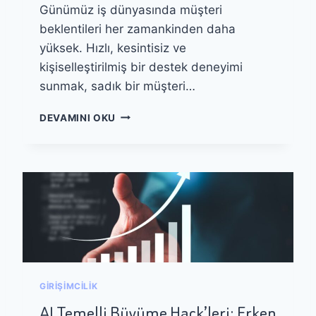
Günümüz iş dünyasında müşteri
V
E
beklentileri her zamankinden daha
E
yüksek. Hızlı, kesintisiz ve
Ş
kişiselleştirilmiş bir destek deneyimi
L
E
sunmak, sadık bir müşteri…
Ş
M
A
DEVAMINI OKU
E
I
S
I
T
L
R
E
A
M
T
Ü
E
Ş
J
T
I
E
L
R
E
I
GIRIŞIMCILIK
R
D
I
E
AI Temelli Büyüme Hack’leri: Erken