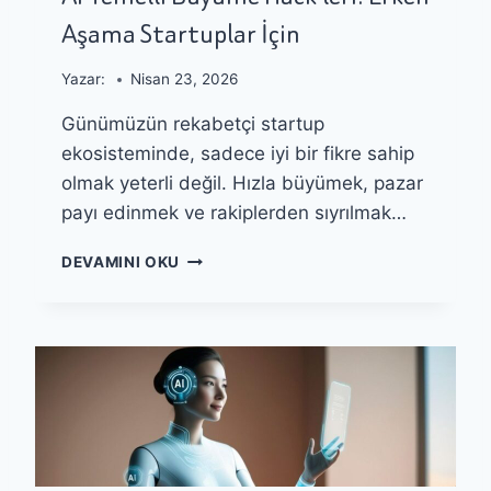
S
Aşama Startuplar İçin
T
E
K
Yazar:
Nisan 23, 2026
S
Günümüzün rekabetçi startup
Ü
R
ekosisteminde, sadece iyi bir fikre sahip
E
olmak yeterli değil. Hızla büyümek, pazar
Ç
payı edinmek ve rakiplerden sıyrılmak…
L
E
A
R
DEVAMINI OKU
I
I
T
N
E
I
M
O
E
T
L
O
L
M
I
A
B
T
Ü