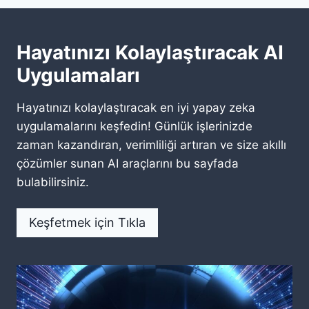
A
Ç
M
E
A
R
Hayatınızı Kolaylaştıracak AI
S
I
T
K
Uygulamaları
A
T
R
A
Hayatınızı kolaylaştıracak en iyi yapay zeka
T
K
U
V
uygulamalarını keşfedin! Günlük işlerinizde
P
I
zaman kazandıran, verimliliği artıran ve size akıllı
L
M
çözümler sunan AI araçlarını bu sayfada
A
I
bulabilirsiniz.
R
O
İ
L
Ç
U
Keşfetmek için Tıkla
I
Ş
N
T
U
R
M
A