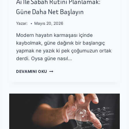
Ai Ile Sabah Rutini Planlamak:
A
I
Güne Daha Net Başlayın
R
L
I
B
I
Yazar:
Mayıs 20, 2026
L
Modern hayatın karmaşası içinde
G
I
kaybolmak, güne dağınık bir başlangıç
S
yapmak ne yazık ki pek çoğumuzun ortak
I
derdi. Oysa güne nasıl…
D
Ü
A
Z
DEVAMINI OKU
I
E
I
L
L
T
E
M
S
E
A
L
B
E
A
R
H
I