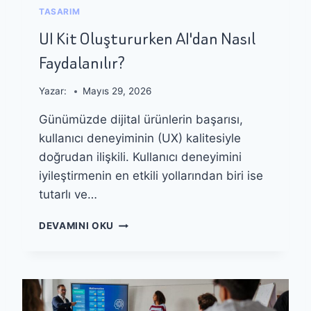
A
N
TASARIM
N
I
L
UI Kit Oluştururken AI'dan Nasıl
M
I
I
Faydalanılır?
G
I
R
Yazar:
Mayıs 29, 2026
I
Günümüzde dijital ürünlerin başarısı,
Ş
I
kullanıcı deneyiminin (UX) kalitesiyle
M
doğrudan ilişkili. Kullanıcı deneyimini
L
iyileştirmenin en etkili yollarından biri ise
E
R
tutarlı ve…
İ
Ç
U
DEVAMINI OKU
I
I
N
K
A
I
I
T
I
O
L
L