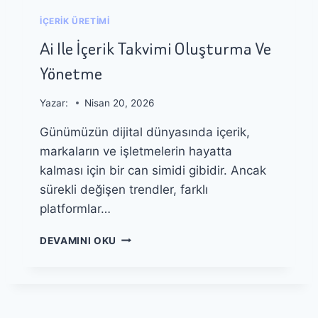
I
Y
K
İÇERIK ÜRETIMI
Ü
L
M
Ai Ile İçerik Takvimi Oluşturma Ve
E
E
Ş
Yönetme
H
T
A
I
C
Yazar:
Nisan 20, 2026
R
K
M
Günümüzün dijital dünyasında içerik,
’
E
L
markaların ve işletmelerin hayatta
K
E
kalması için bir can simidi gibidir. Ancak
R
sürekli değişen trendler, farklı
I
:
platformlar…
E
R
A
DEVAMINI OKU
K
I
E
I
N
L
A
E
Ş
İ