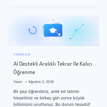
I
I
L
E
E
K
R
A
N
K
A
VERIMLILIK
Y
D
AI Destekli Aralıklı Tekrar Ile Kalıcı
I
Öğrenme
V
E
E
Yazar:
Ağustos 3, 2026
Ğ
Bir şeyi öğrendiniz, anlık bir tatmin
I
T
hissettiniz ve birkaç gün sonra büyük
I
bölümünü unuttunuz. Bu durum tesadüf
M