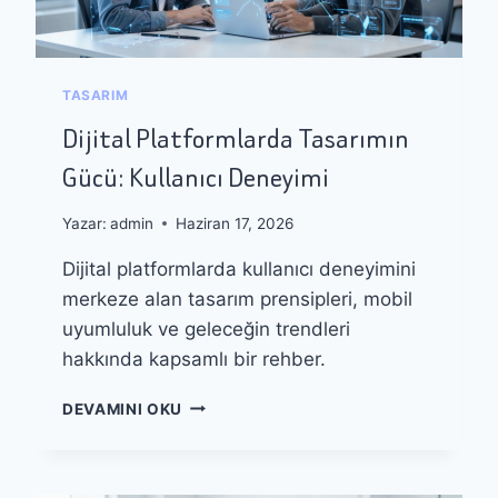
L
A
E
S
Ç
A
E
R
TASARIM
V
I
I
Dijital Platformlarda Tasarımın
M
R
T
Gücü: Kullanıcı Deneyimi
M
R
E
E
Yazar:
admin
Haziran 17, 2026
N
D
Dijital platformlarda kullanıcı deneyimini
L
merkeze alan tasarım prensipleri, mobil
E
R
uyumluluk ve geleceğin trendleri
I
hakkında kapsamlı bir rehber.
:
Y
D
DEVAMINI OKU
E
I
N
J
I
I
L
T