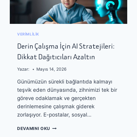
N
H
I
A
İ
N
Ş
E
M
T
VERIMLILIK
O
B
D
Derin Çalışma İçin AI Stratejileri:
A
E
Ş
Dikkat Dağıtıcıları Azaltın
L
L
L
A
E
Yazar:
Mayıs 14, 2026
Y
R
I
Günümüzün sürekli bağlantıda kalmayı
I
N
T
teşvik eden dünyasında, zihnimizi tek bir
A
göreve odaklamak ve gerçekten
S
derinlemesine çalışmak giderek
A
R
zorlaşıyor. E-postalar, sosyal…
L
A
D
DEVAMINI OKU
M
E