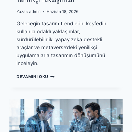
I
S
Yazar:
admin
Haziran 18, 2026
I
Geleceğin tasarım trendlerini keşfedin:
O
L
kullanıcı odaklı yaklaşımlar,
U
sürdürülebilirlik, yapay zeka destekli
Ş
araçlar ve metaverse’deki yenilikçi
T
U
uygulamalarla tasarımın dönüşümünü
R
inceleyin.
M
A
G
DEVAMINI OKU
V
E
E
L
Ç
E
O
C
K
E
L
Ğ
U
I
D
N
I
T