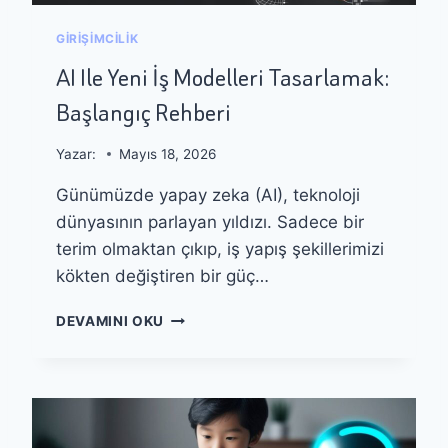
R
:
U
E
GIRIŞIMCILIK
T
N
I
AI Ile Yeni İş Modelleri Tasarlamak:
E
N
T
Başlangıç Rehberi
I
K
P
I
L
Yazar:
Mayıs 18, 2026
L
A
I
Günümüzde yapay zeka (AI), teknoloji
N
A
L
dünyasının parlayan yıldızı. Sadece bir
R
A
A
terim olmaktan çıkıp, iş yapış şekillerimizi
M
Ç
kökten değiştiren bir güç…
A
L
K
A
A
:
DEVAMINI OKU
R
I
G
I
Ü
L
N
E
E
Y
D
E
A