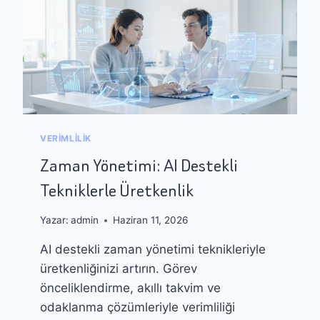
I
A
K
L
Ç
P
I
L
Y
A
A
T
K
F
L
O
A
R
VERIMLILIK
Ş
M
I
Zaman Yönetimi: AI Destekli
L
M
A
Tekniklerle Üretkenlik
L
R
A
D
R
Yazar:
admin
Haziran 11, 2026
A
T
AI destekli zaman yönetimi teknikleriyle
A
üretkenliğinizi artırın. Görev
S
A
önceliklendirme, akıllı takvim ve
R
odaklanma çözümleriyle verimliliği
I