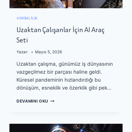
M
E
Ü
L
M
I
VERIMLILIK
K
Ş
Ü
T
Uzaktan Çalışanlar İçin AI Araç
N
I
Seti
M
R
Ü
M
?
E
Yazar:
Mayıs 5, 2026
S
Uzaktan çalışma, günümüz iş dünyasının
Ü
R
vazgeçilmez bir parçası haline geldi.
E
Küresel pandeminin hızlandırdığı bu
C
dönüşüm, esneklik ve özerklik gibi pek…
I
N
U
A
DEVAMINI OKU
Z
S
A
I
K
L
T
K
A
I