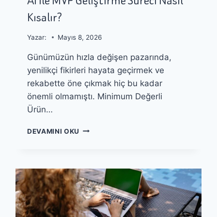
AI Ile MVP Geliştirme Süreci Nasıl
I
E
Kısalır?
S
Ü
R
Yazar:
Mayıs 8, 2026
E
Günümüzün hızla değişen pazarında,
C
I
yenilikçi fikirleri hayata geçirmek ve
N
rekabette öne çıkmak hiç bu kadar
I
önemli olmamıştı. Minimum Değerli
H
I
Ürün…
Z
L
A
DEVAMINI OKU
A
I
N
I
D
L
I
E
R
M
M
V
A
P
K
G