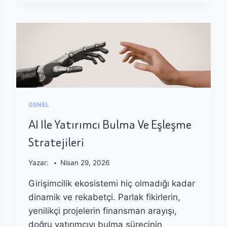
R
S
I
E
Ş
T
I
I
M
C
I
L
E
R
GENEL
İ
Ç
AI Ile Yatırımcı Bulma Ve Eşleşme
I
Stratejileri
N
A
I
Yazar:
Nisan 29, 2026
D
Girişimcilik ekosistemi hiç olmadığı kadar
E
S
dinamik ve rekabetçi. Parlak fikirlerin,
T
yenilikçi projelerin finansman arayışı,
E
doğru yatırımcıyı bulma sürecinin
K