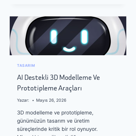
F
A
A
K
Y
L
D
A
A
N
L
M
A
A
N
Y
I
I
L
A
TASARIM
I
R
R
T
AI Destekli 3D Modelleme Ve
?
I
Prototipleme Araçları
R
A
N
Yazar:
Mayıs 26, 2026
A
3D modelleme ve prototipleme,
I
T
günümüzün tasarım ve üretim
E
süreçlerinde kritik bir rol oynuyor.
T