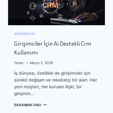
N
S
Ç
A
A
L
L
I
I
R
Ş
?
GIRIŞIMCILIK
A
N
Girişimciler İçin Ai Destekli Crm
L
Kullanımı
A
R
İ
Yazar:
Mayıs 2, 2026
Ç
İş dünyası, özellikle de girişimciler için
I
N
sürekli değişen ve rekabetçi bir alan. Her
A
yeni müşteri, her kurulan ilişki, bir
I
girişimin…
A
R
G
A
DEVAMINI OKU
I
Ç