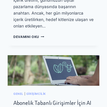
İçerik üretimi, günümüzün dijital
T
Y
E
pazarlama dünyasında başarının
I
K
M
anahtarı. Ancak, her gün milyonlarca
L
I
içerik üretilirken, hedef kitlenize ulaşan ve
I
T
onları etkileyen…
E
K
V
DEVAMINI OKU
N
E
I
R
K
I
L
T
E
A
R
B
L
A
E
N
Ü
L
R
I
E
İ
GENEL
|
GIRIŞIMCILIK
T
Ç
K
E
Abonelik Tabanlı Girişimler İçin AI
E
R