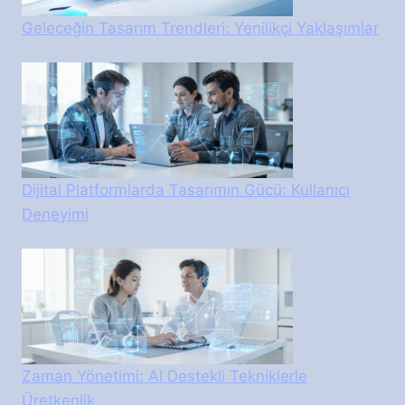
Geleceğin Tasarım Trendleri: Yenilikçi Yaklaşımlar
Dijital Platformlarda Tasarımın Gücü: Kullanıcı
Deneyimi
Zaman Yönetimi: AI Destekli Tekniklerle
Üretkenlik