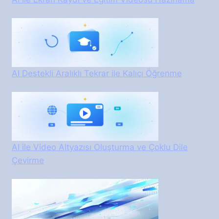
AI Destekli Aralıklı Tekrar ile Kalıcı Öğrenme
AI ile Video Altyazısı Oluşturma ve Çoklu Dile
Çevirme