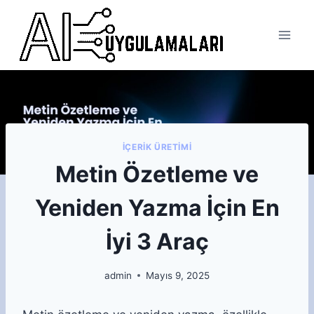
Skip
to
content
İÇERIK ÜRETIMI
Metin Özetleme ve
Yeniden Yazma İçin En
İyi 3 Araç
admin
Mayıs 9, 2025