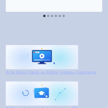
AI ile Ekran Kaydı ve Eğitim Videosu Hazırlama