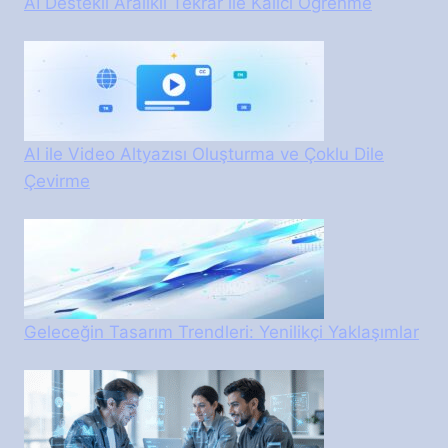
AI Destekli Aralıklı Tekrar ile Kalıcı Öğrenme
AI ile Video Altyazısı Oluşturma ve Çoklu Dile
Çevirme
Geleceğin Tasarım Trendleri: Yenilikçi Yaklaşımlar